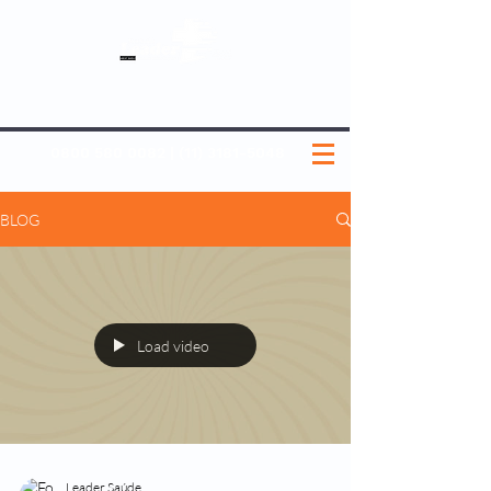
SOBRE NÓS
NOSSOS PLANOS
MEDICINA PREVENTIVA
NOSSAS UNIDADES
0800 580 0082
|
(11) 3181-5048
BLOG
Load video
Leader Saúde