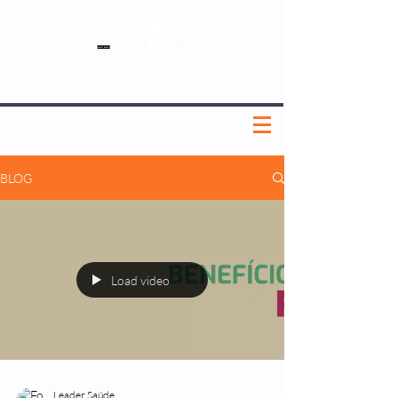
SOBRE NÓS
NOSSOS PLANOS
MEDICINA PREVENTIVA
NOSSAS UNIDADES
0800 580 0082
|
(11) 3181-5048
BLOG
Load video
Leader Saúde