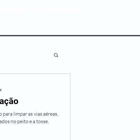
80 0082 | (11) 3181-5048
ENTIVA
NOSSAS UNIDADES
ra
lação
 para limpar as vias aéreas,
iados no peito e a tosse,