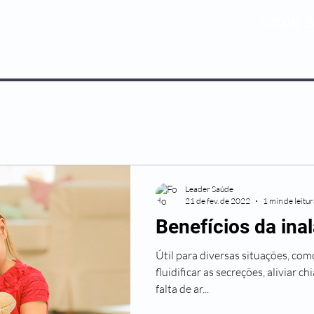
0800 5
NOSSOS PLANOS
MEDICINA PREV
Leader Saúde
21 de fev. de 2022
1 min de leitu
Benefícios da ina
Útil para diversas situações, como
fluidificar as secreções, aliviar ch
falta de ar...