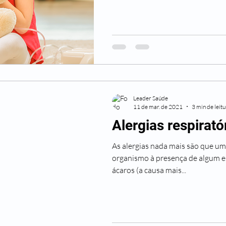
Leader Saúde
11 de mar. de 2021
3 min de leit
Alergias respirató
As alergias nada mais são que um
organismo à presença de algum e
ácaros (a causa mais...