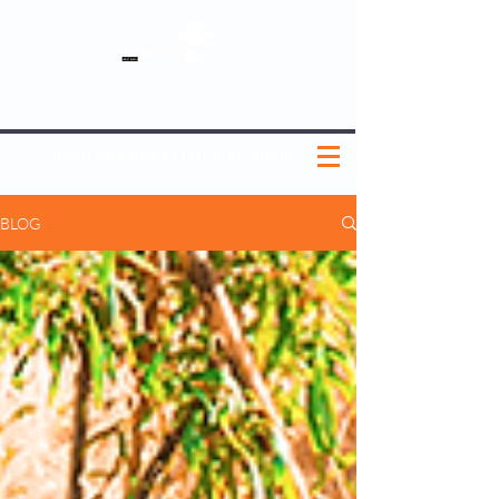
SOBRE NÓS
NOSSOS PLANOS
MEDICINA PREVENTIVA
NOSSAS UNIDADES
0800 580 0082
|
(11) 3181-5048
BLOG