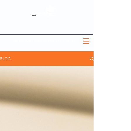
SOBRE NÓS
NOSSOS PLANOS
MEDICINA PREVENTIVA
NOSSAS UNIDADES
0800 580 0082
|
(11) 3181-5048
BLOG