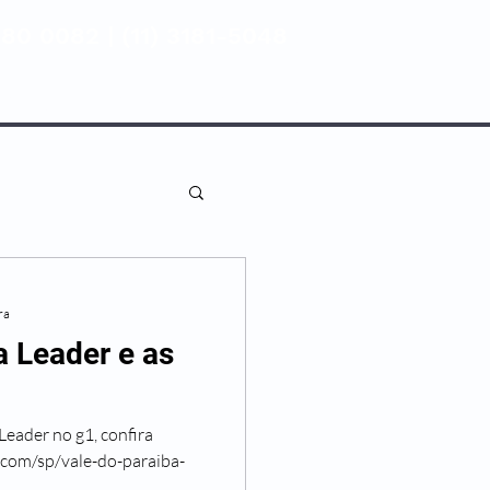
80 0082 | (11) 3181-5048
ENTIVA
NOSSAS UNIDADES
ra
a Leader e as
Leader no g1, confira
o.com/sp/vale-do-paraiba-