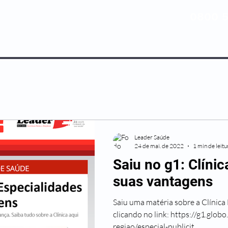
0800 5
NOSSOS PLANOS
MEDICINA PREV
Leader Saúde
24 de mai. de 2022
1 min de leitu
Saiu no g1: Clínic
suas vantagens
Saiu uma matéria sobre a Clínica 
clicando no link: https://g1.glob
regiao/especial-publicit...