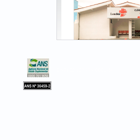
CNPJ 02.127.779/0001-36
Copyright © 2019, Leader Assistência 
e Hospitalar. Todos os direitos reservad