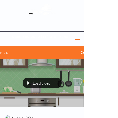
SOBRE NÓS
NOSSOS PLANOS
MEDICINA PREVENTIVA
NOSSAS UNIDADES
0800 580 0082
|
(11) 3181-5048
BLOG
Load video
Leader Saúde