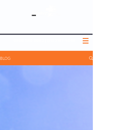
SOBRE NÓS
NOSSOS PLANOS
MEDICINA PREVENTIVA
NOSSAS UNIDADES
0800 580 0082
|
(11) 3181-5048
BLOG