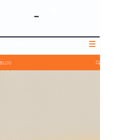
SOBRE NÓS
NOSSOS PLANOS
MEDICINA PREVENTIVA
NOSSAS UNIDADES
0800 580 0082
|
(11) 3181-5048
BLOG