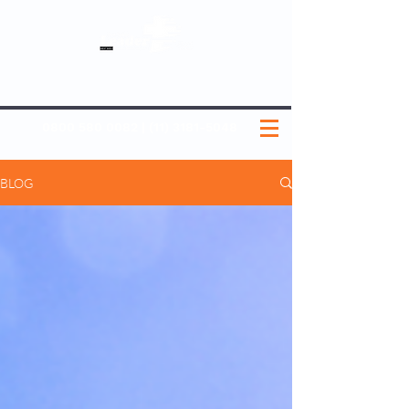
SOBRE NÓS
NOSSOS PLANOS
MEDICINA PREVENTIVA
NOSSAS UNIDADES
0800 580 0082
|
(11) 3181-5048
BLOG