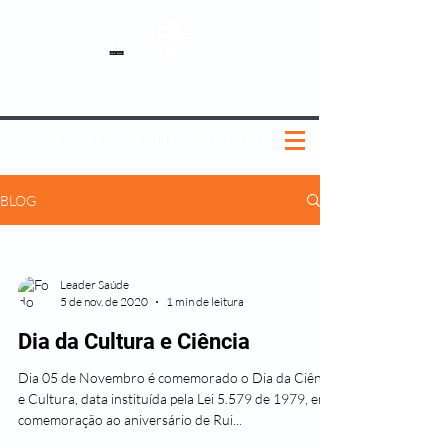
SOBRE NÓS
NOSSOS PLANOS
MEDICINA PREVENTIVA
NOSSAS UNIDADES
0800 580 0082
|
(11) 3181-5048
BLOG
Leader Saúde
5 de nov. de 2020
1 min de leitura
Dia da Cultura e Ciência
Dia 05 de Novembro é comemorado o Dia da Ciência
e Cultura, data instituída pela Lei 5.579 de 1979, em
comemoração ao aniversário de Rui...