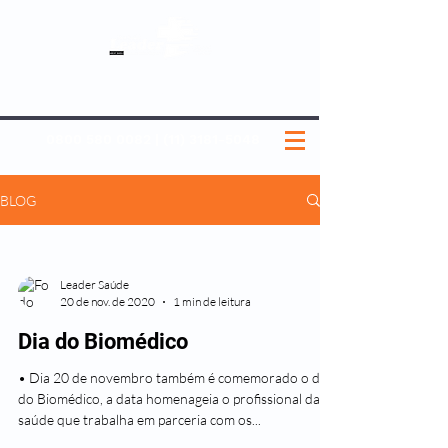
SOBRE NÓS
NOSSOS PLANOS
MEDICINA PREVENTIVA
NOSSAS UNIDADES
0800 580 0082
|
(11) 3181-5048
BLOG
Leader Saúde
20 de nov. de 2020
1 min de leitura
Dia do Biomédico
• Dia 20 de novembro também é comemorado o dia
do Biomédico, a data homenageia o profissional da
saúde que trabalha em parceria com os...