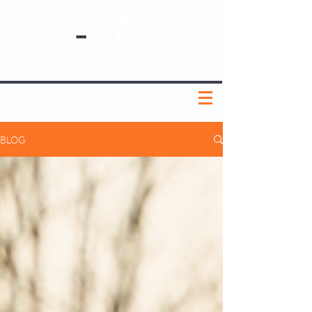
SOBRE NÓS
NOSSOS PLANOS
MEDICINA PREVENTIVA
NOSSAS UNIDADES
0800 580 0082
|
(11) 3181-5048
BLOG