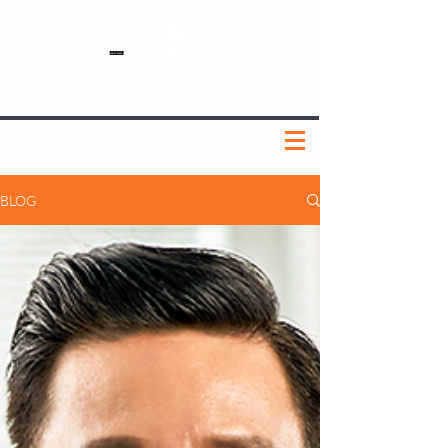
SOBRE NÓS
NOSSOS PLANOS
MEDICINA PREVENTIVA
NOSSAS UNIDADES
0800 580 0082
|
(11) 3181-5048
BLOG