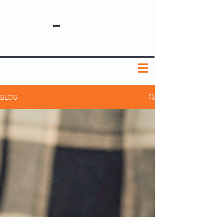
SOBRE NÓS
NOSSOS PLANOS
MEDICINA PREVENTIVA
NOSSAS UNIDADES
0800 580 0082
|
(11) 3181-5048
BLOG