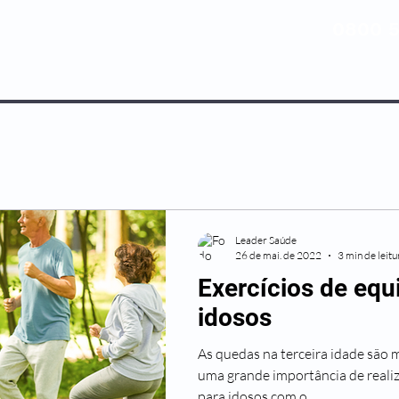
0800 5
NOSSOS PLANOS
MEDICINA PREV
Leader Saúde
26 de mai. de 2022
3 min de leitu
Exercícios de equi
idosos
As quedas na terceira idade são 
uma grande importância de realiz
para idosos com o...