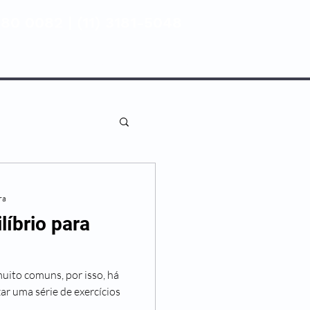
80 0082 | (11) 3181-5048
ENTIVA
NOSSAS UNIDADES
ra
líbrio para
muito comuns, por isso, há
ar uma série de exercícios