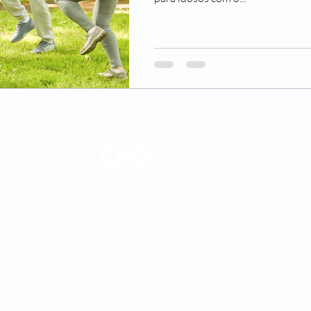
0800 580 0
CENTRAL 
Médica
os.
@newsaudeleader
TRABALH