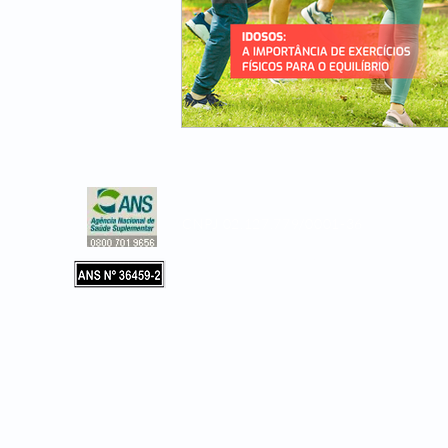
CNPJ 02.127.779/0001-36
Copyright © 2019, Leader Assistência 
e Hospitalar. Todos os direitos reservad