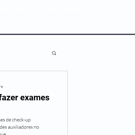
80 0082 | (11) 3181-5048
ENTIVA
NOSSAS UNIDADES
ra
 fazer exames
mes de check-up
des auxiliadores no
ue...