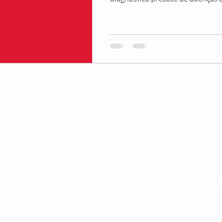
0800 580 0
CENTRAL 
Médica
os.
@newsaudeleader
TRABALH