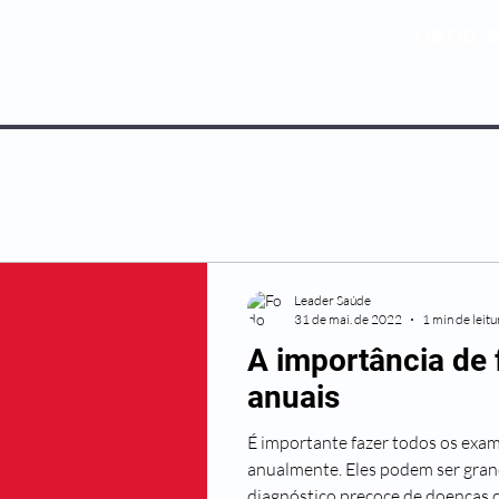
0800 5
NOSSOS PLANOS
MEDICINA PREV
Leader Saúde
31 de mai. de 2022
1 min de leitu
A importância de
anuais
É importante fazer todos os exa
anualmente. Eles podem ser gran
diagnóstico precoce de doenças q