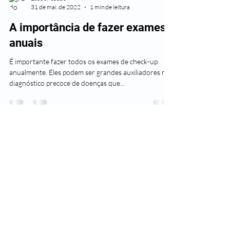
31 de mai. de 2022
1 min de leitura
A importância de fazer exames
anuais
É importante fazer todos os exames de check-up
anualmente. Eles podem ser grandes auxiliadores no
diagnóstico precoce de doenças que...
CNPJ
02.127.779
/0001-36
Copyright © 2019, Leader
Assistência Médica e Hospitalar.
Todos os direitos reservados.
0800 580 0082
|
(11) 3181-5048
CENTRAL DE VENDAS
0800 580 2425
TRABALHE CONOSCO
@newsaudeleader