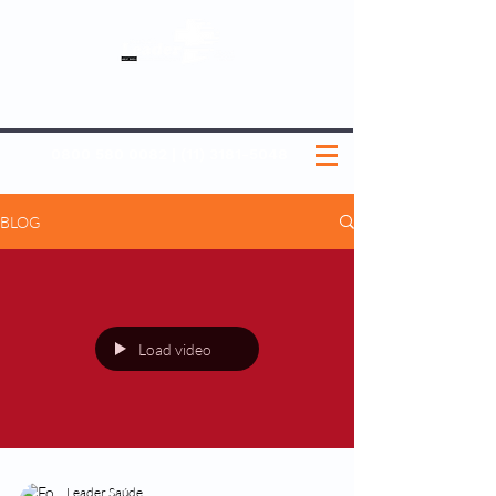
SOBRE NÓS
NOSSOS PLANOS
MEDICINA PREVENTIVA
NOSSAS UNIDADES
0800 580 0082
|
(11) 3181-5048
BLOG
Load video
Leader Saúde