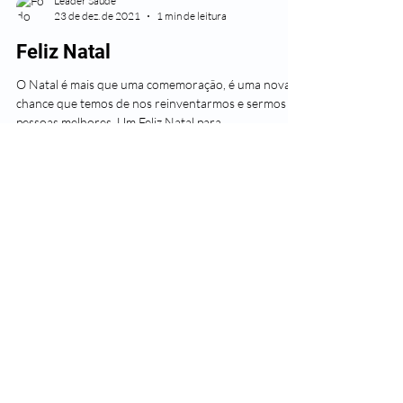
Leader Saúde
23 de dez. de 2021
1 min de leitura
Feliz Natal
O Natal é mais que uma comemoração, é uma nova
chance que temos de nos reinventarmos e sermos
pessoas melhores. Um Feliz Natal para...
Leader Saúde
22 de dez. de 2020
1 min de leitura
Feliz Natal!
Desejamos a você e a sua família um Natal repleto de
carinho, fé e esperança. Feliz Natal! #SegueaLeader
#SaudeLeader #SomosTodosLeader...