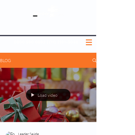
SOBRE NÓS
NOSSOS PLANOS
MEDICINA PREVENTIVA
NOSSAS UNIDADES
0800 580 0082
|
(11) 3181-5048
BLOG
Load video
Leader Saúde