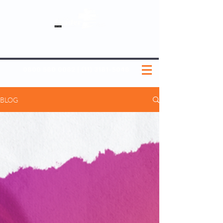
SOBRE NÓS
NOSSOS PLANOS
MEDICINA PREVENTIVA
NOSSAS UNIDADES
0800 580 0082
|
(11) 3181-5048
BLOG