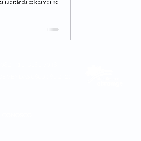
sta substância colocamos no
082 | (11) 3181-5048
DE VENDAS
0800 580 2425
E CONOSCO