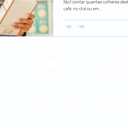
fácil contar quantas colheres de
café, no chá ou em...
0800 580 0
CENTRAL 
Médica
os.
@newsaudeleader
TRABALH