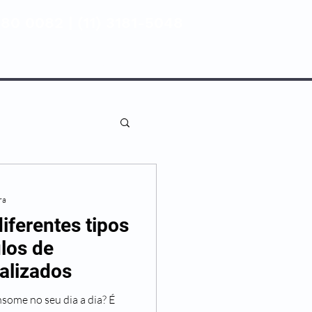
80 0082 | (11) 3181-5048
ENTIVA
NOSSAS UNIDADES
ra
iferentes tipos
los de
ializados
some no seu dia a dia? É