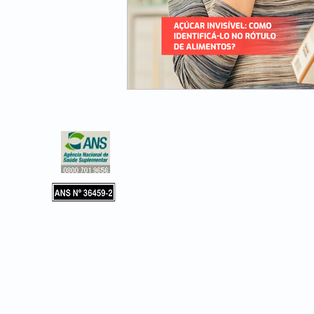
CNPJ 02.127.779/0001-36
Copyright © 2019, Leader Assistência 
e Hospitalar. Todos os direitos reservad