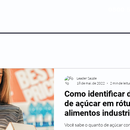
0800 5
NOSSOS PLANOS
MEDICINA PREV
Leader Saúde
18 de mai. de 2022
2 min de leitu
Como identificar d
de açúcar em rótu
alimentos industr
Você sabe o quanto de açúcar con