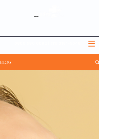
SOBRE NÓS
NOSSOS PLANOS
MEDICINA PREVENTIVA
NOSSAS UNIDADES
0800 580 0082
|
(11) 3181-5048
BLOG