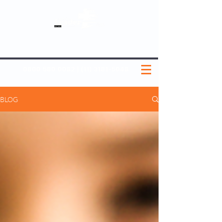
SOBRE NÓS
NOSSOS PLANOS
MEDICINA PREVENTIVA
NOSSAS UNIDADES
0800 580 0082
|
(11) 3181-5048
BLOG