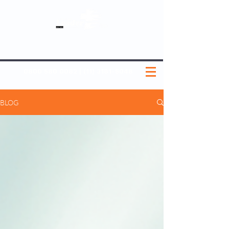
SOBRE NÓS
NOSSOS PLANOS
MEDICINA PREVENTIVA
NOSSAS UNIDADES
0800 580 0082
|
(11) 3181-5048
BLOG