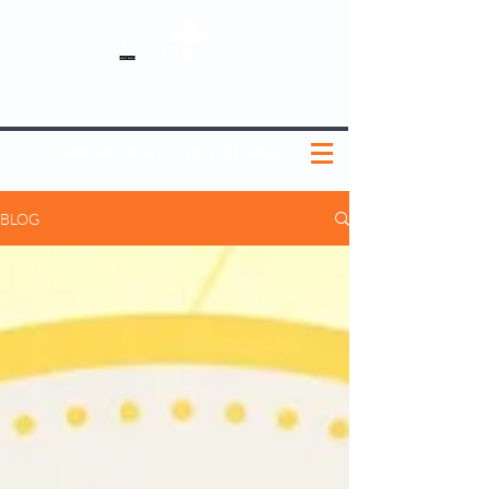
SOBRE NÓS
NOSSOS PLANOS
MEDICINA PREVENTIVA
NOSSAS UNIDADES
0800 580 0082
|
(11) 3181-5048
BLOG