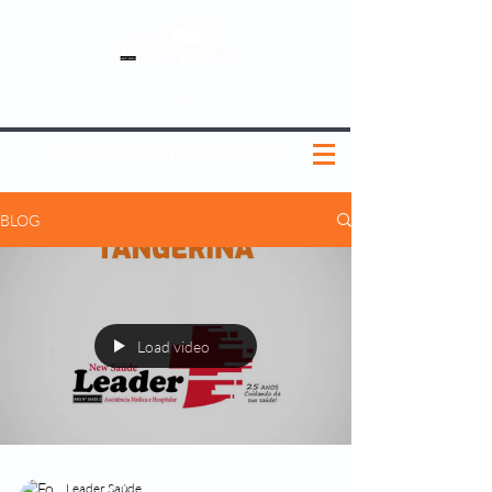
SOBRE NÓS
NOSSOS PLANOS
MEDICINA PREVENTIVA
NOSSAS UNIDADES
0800 580 0082
|
(11) 3181-5048
BLOG
Load video
Leader Saúde