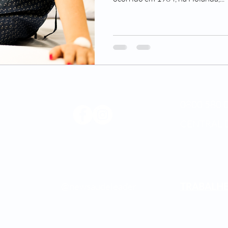
0800 580 0
CENTRAL 
Médica
os.
@newsaudeleader
TRABALH