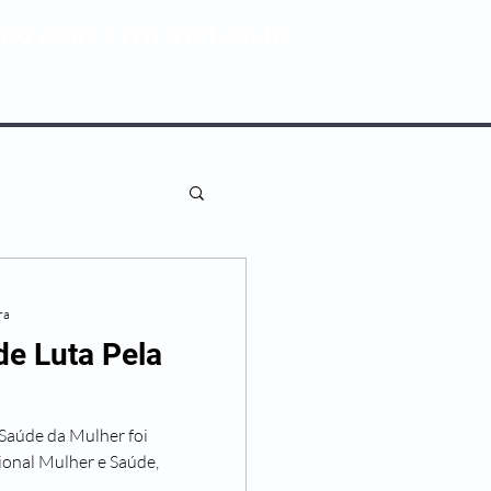
80 0082 | (11) 3181-5048
ENTIVA
NOSSAS UNIDADES
ra
de Luta Pela
 Saúde da Mulher foi
ional Mulher e Saúde,