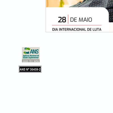
CNPJ 02.127.779/0001-36
Copyright © 2019, Leader Assistência 
e Hospitalar. Todos os direitos reservad