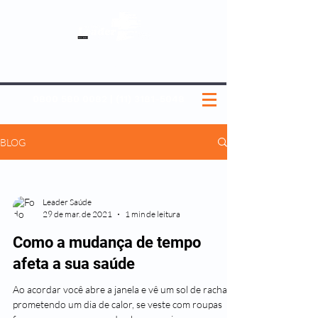
SOBRE NÓS
NOSSOS PLANOS
MEDICINA PREVENTIVA
NOSSAS UNIDADES
0800 580 0082
|
(11) 3181-5048
BLOG
Leader Saúde
29 de mar. de 2021
1 min de leitura
Como a mudança de tempo
afeta a sua saúde
Ao acordar você abre a janela e vê um sol de rachar
prometendo um dia de calor, se veste com roupas