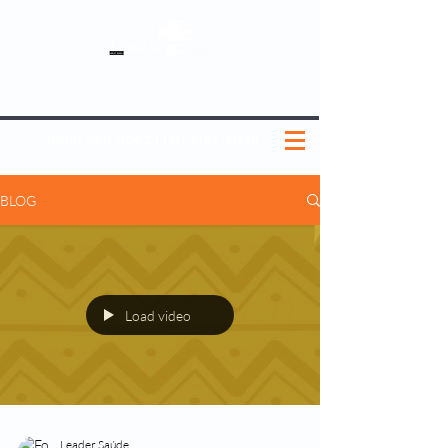
SOBRE NÓS
NOSSOS PLANOS
MEDICINA PREVENTIVA
NOSSAS UNIDADES
0800 580 0082
|
(11) 3181-5048
BLOG
Load video
Leader Saúde