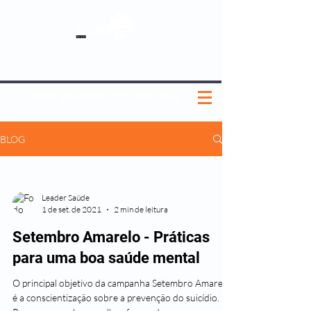
SOBRE NÓS
NOSSOS PLANOS
MEDICINA PREVENTIVA
NOSSAS UNIDADES
0800 580 0082
|
(11) 3181-5048
BLOG
Leader Saúde
1 de set. de 2021
2 min de leitura
Setembro Amarelo - Práticas
para uma boa saúde mental
O principal objetivo da campanha Setembro Amarelo
é a conscientização sobre a prevenção do suicídio.