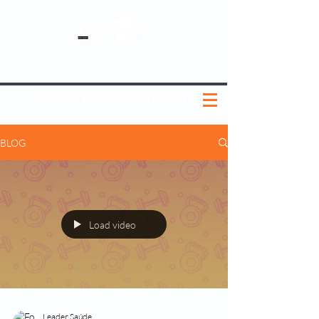
SOBRE NÓS
NOSSOS PLANOS
MEDICINA PREVENTIVA
NOSSAS UNIDADES
0800 580 0082
|
(11) 3181-5048
BLOG
Load video
Leader Saúde