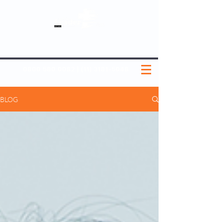
SOBRE NÓS
NOSSOS PLANOS
MEDICINA PREVENTIVA
NOSSAS UNIDADES
0800 580 0082
|
(11) 3181-5048
BLOG