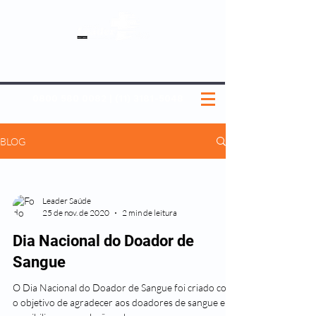
SOBRE NÓS
NOSSOS PLANOS
MEDICINA PREVENTIVA
NOSSAS UNIDADES
0800 580 0082
|
(11) 3181-5048
BLOG
Leader Saúde
25 de nov. de 2020
2 min de leitura
Dia Nacional do Doador de
Sangue
O Dia Nacional do Doador de Sangue foi criado com
o objetivo de agradecer aos doadores de sangue e de