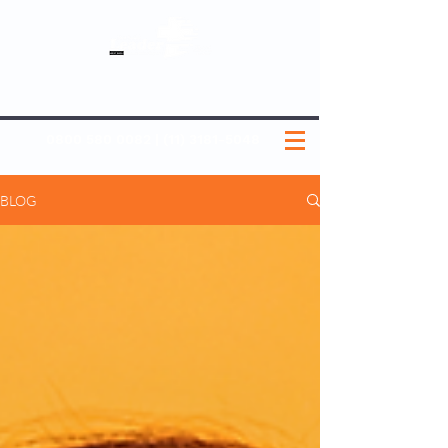
SOBRE NÓS
NOSSOS PLANOS
MEDICINA PREVENTIVA
NOSSAS UNIDADES
0800 580 0082
|
(11) 3181-5048
BLOG