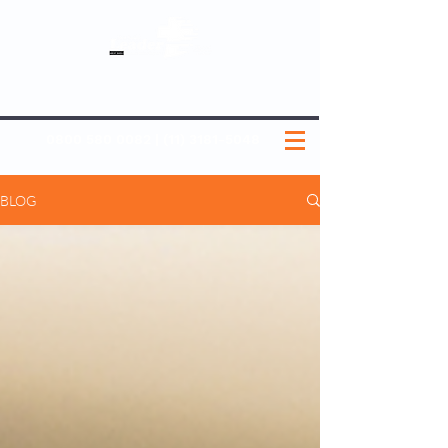
SOBRE NÓS
NOSSOS PLANOS
MEDICINA PREVENTIVA
NOSSAS UNIDADES
0800 580 0082
|
(11) 3181-5048
BLOG