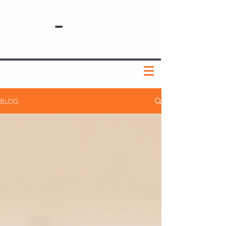
SOBRE NÓS
NOSSOS PLANOS
MEDICINA PREVENTIVA
NOSSAS UNIDADES
0800 580 0082
|
(11) 3181-5048
BLOG