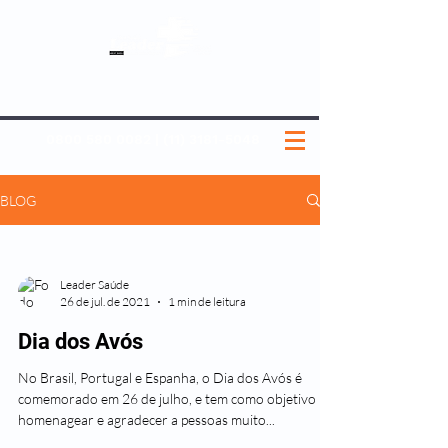
SOBRE NÓS
NOSSOS PLANOS
MEDICINA PREVENTIVA
NOSSAS UNIDADES
0800 580 0082
|
(11) 3181-5048
BLOG
Leader Saúde
26 de jul. de 2021
1 min de leitura
Dia dos Avós
No Brasil, Portugal e Espanha, o Dia dos Avós é
comemorado em 26 de julho, e tem como objetivo
homenagear e agradecer a pessoas muito...