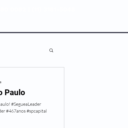
80 0082 | (11) 3181-5048
ENTIVA
NOSSAS UNIDADES
ra
o Paulo
 Paulo! #SegueaLeader
er #467anos #spcapital