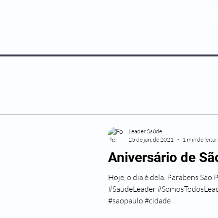
0800 5
NOSSOS PLANOS
MEDICINA PREV
Leader Saúde
25 de jan. de 2021
1 min de leitu
Aniversário de Sã
Hoje, o dia é dela. Parabéns São
#SaudeLeader #SomosTodosLead
#saopaulo #cidade