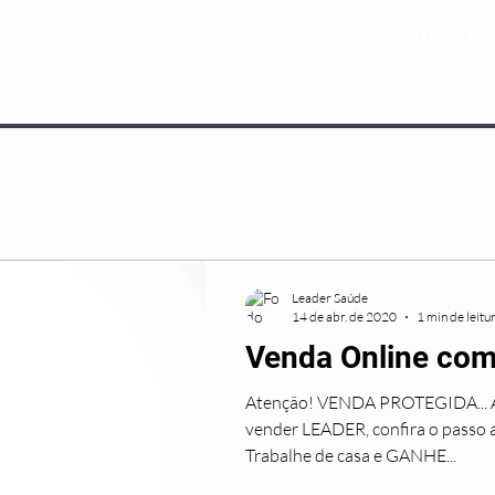
0800 5
NOSSOS PLANOS
MEDICINA PREV
Leader Saúde
14 de abr. de 2020
1 min de leitu
Venda Online com
Atenção! VENDA PROTEGIDA... Ago
vender LEADER, confira o passo
Trabalhe de casa e GANHE...