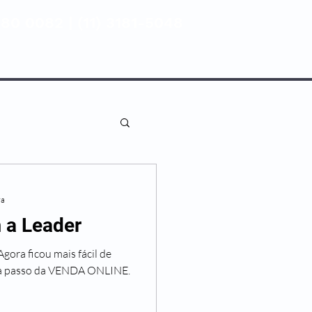
80 0082 | (11) 3181-5048
ENTIVA
NOSSAS UNIDADES
ra
 a Leader
ra ficou mais fácil de
 a passo da VENDA ONLINE.