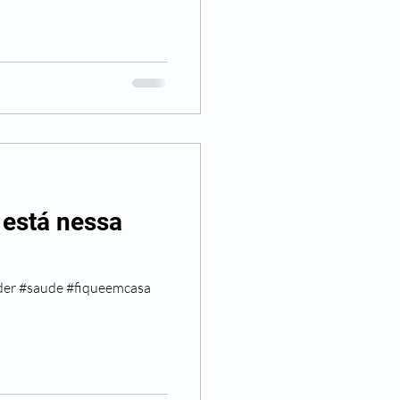
está nessa
er #saude #fiqueemcasa