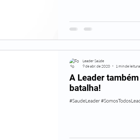
Leader Saúde
9 de abr. de 2020
1 min de leitura
A Leader também 
batalha!
#SaudeLeader #SomosTodosLead