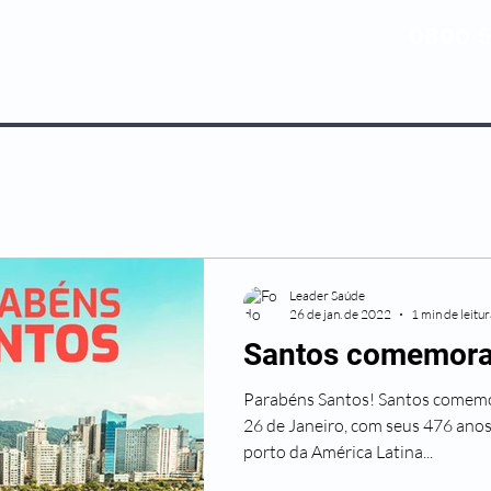
0800 5
NOSSOS PLANOS
MEDICINA PREV
Leader Saúde
26 de jan. de 2022
1 min de leitu
Santos comemora
Parabéns Santos! Santos comemor
26 de Janeiro, com seus 476 anos,
porto da América Latina...