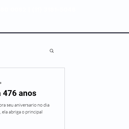
80 0082 | (11) 3181-5048
ENTIVA
NOSSAS UNIDADES
ra
 476 anos
a seu aniversario no dia
 ela abriga o principal