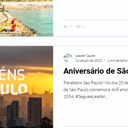
Leader Saúde
24 de jan. de 2022
1 min de leitu
Aniversário de Sã
Parabéns São Paulo! No dia 25 de
de São Paulo comemora 468 anos
1554. #SegueaLeader...