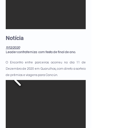
Notícia
11/12/2020
Leader confraterniza com festa de final de ano.
O Encontro entre parceiros ocorreu no dia 11 de
Dezembro de 2020 em Guarulhos, com direto a sorteio
de prêmios e viagens para Cancún.