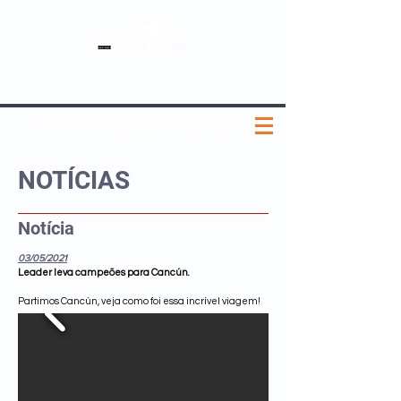
SOBRE NÓS
NOSSOS PLANOS
MEDICINA PREVENTIVA
NOSSAS UNIDADES
0800 580 0082
|
(11) 3181-5048
NOTÍCIAS
Notícia
03/05/2021
Leader leva campeões para Cancún.
Partimos Cancún, veja como foi essa incrível viagem!