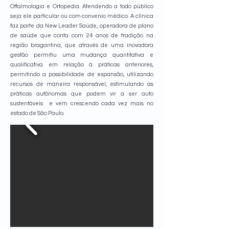
Oftalmologia e Ortopedia. Atendendo a todo público
seja ele particular ou com convenio médico. A clínica
faz parte da New Leader Saúde, operadora de plano
de saúde que conta com 24 anos de tradição na
região bragantina, que através de uma inovadora
gestão permitiu uma mudança quantitativa e
qualificativa em relação à práticas anteriores,
permitindo a possibilidade de expansão, utilizando
recursos de maneira responsável, estimulando as
práticas autônomas que podem vir a ser auto
sustentáveis e vem crescendo cada vez mais no
estado de São Paulo.