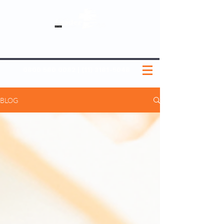
SOBRE NÓS
NOSSOS PLANOS
MEDICINA PREVENTIVA
NOSSAS UNIDADES
0800 580 0082
|
(11) 3181-5048
BLOG