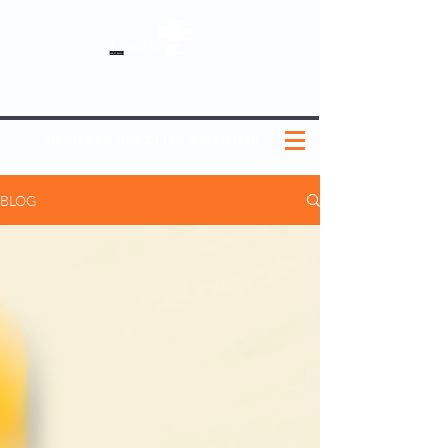
SOBRE NÓS
NOSSOS PLANOS
MEDICINA PREVENTIVA
NOSSAS UNIDADES
0800 580 0082
|
(11) 3181-5048
BLOG