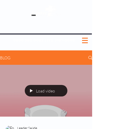
SOBRE NÓS
NOSSOS PLANOS
MEDICINA PREVENTIVA
NOSSAS UNIDADES
0800 580 0082
|
(11) 3181-5048
BLOG
Load video
Leader Saúde