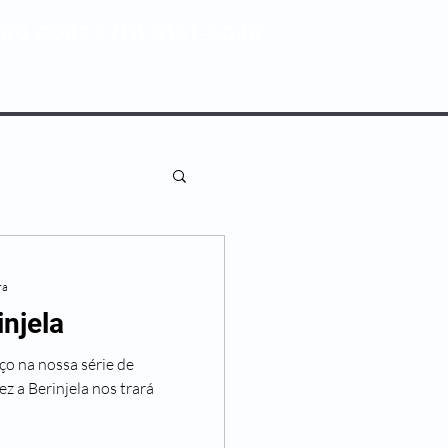
80 0082 | (11) 3181-5048
ENTIVA
NOSSAS UNIDADES
ra
injela
o na nossa série de
ez a Berinjela nos trará