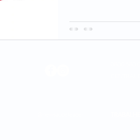
0800 580 0
CENTRAL 
Médica
os.
@newsaudeleader
TRABALH