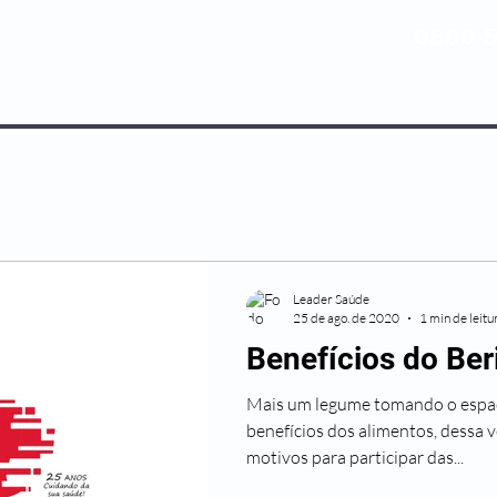
0800 5
NOSSOS PLANOS
MEDICINA PREV
Leader Saúde
25 de ago. de 2020
1 min de leitu
Benefícios do Ber
Mais um legume tomando o espaç
benefícios dos alimentos, dessa v
motivos para participar das...