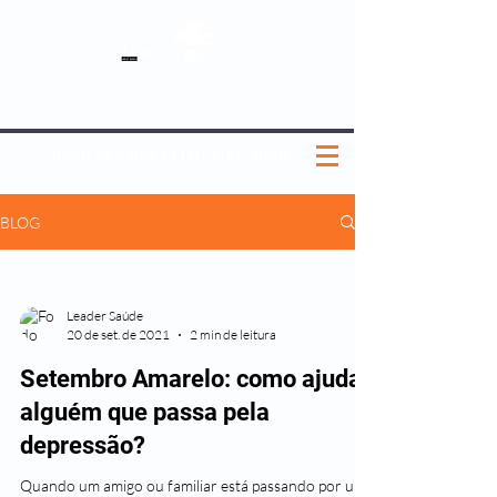
SOBRE NÓS
NOSSOS PLANOS
MEDICINA PREVENTIVA
NOSSAS UNIDADES
0800 580 0082
|
(11) 3181-5048
BLOG
Leader Saúde
20 de set. de 2021
2 min de leitura
Setembro Amarelo: como ajudar
alguém que passa pela
depressão?
Quando um amigo ou familiar está passando por uma