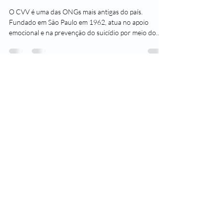
O CVV é uma das ONGs mais antigas do país.
Fundado em São Paulo em 1962, atua no apoio
emocional e na prevenção do suicídio por meio do...
Leader Saúde
10 de set. de 2020
1 min de leitura
Dia Mundial do combate ao
suicídio
Segundo dados recolhidos em 2012 pela
Organização Mundial de Saúde (OMS), mais de 800
mil pessoas tiram a própria vida todos os anos....