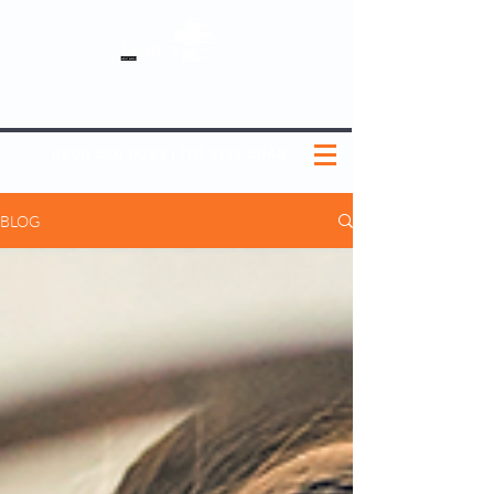
SOBRE NÓS
NOSSOS PLANOS
MEDICINA PREVENTIVA
NOSSAS UNIDADES
0800 580 0082
|
(11) 3181-5048
BLOG