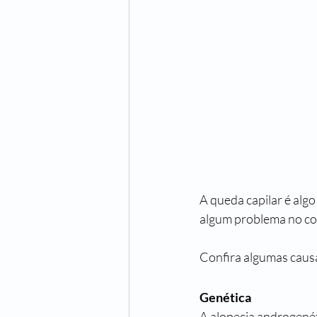
A queda capilar é al
algum problema no co
Confira algumas causa
Genética
A alopecia androgenét