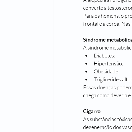
converte a testostero
Para os homens, o pro
frontal e a coroa. Nas
Síndrome metabólic
A síndrome metabólic
Diabetes;
Hipertensão;
Obesidade;
Triglicérides alto
Essas doenças podem i
chega como deveria e 
Cigarro
As substâncias tóxica
degeneração dos vaso