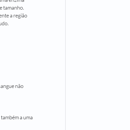
de tamanho.
nte a região 
ludo.
sangue não 
o também a uma 