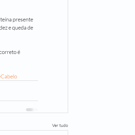
teína presente 
idez e queda de 
correto é 
Cabelo
Ver tudo