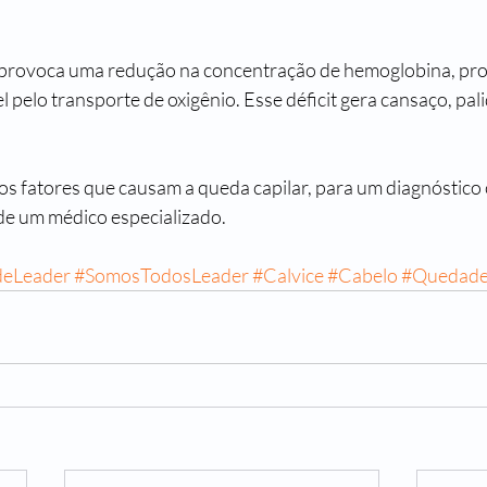
o provoca uma redução na concentração de hemoglobina, pro
pelo transporte de oxigênio. Esse déficit gera cansaço, pal
os fatores que causam a queda capilar, para um diagnóstico 
de um médico especializado.
deLeader
#SomosTodosLeader
#Calvice
#Cabelo
#Quedade