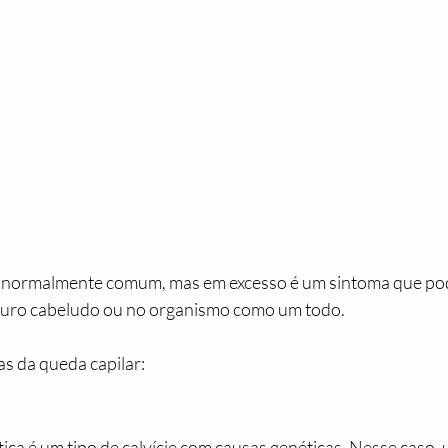
go normalmente comum, mas em excesso é um sintoma que po
uro cabeludo ou no organismo como um todo. 
s da queda capilar:
ica é um tipo de calvície com
causas genéticas
. Nesse cas
o,