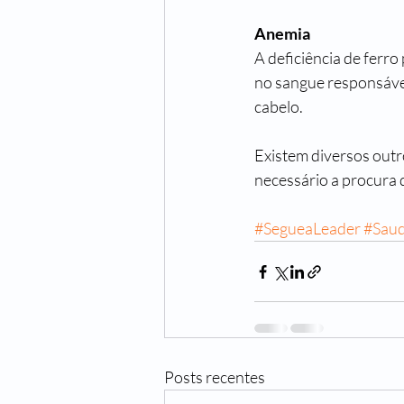
Anemia
A deficiência de ferr
no sangue responsável 
cabelo.
Existem diversos outr
necessário a procura 
#SegueaLeader
#Sau
Posts recentes