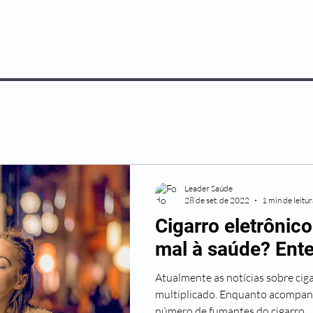
0800 5
NOSSOS PLANOS
MEDICINA PREV
Leader Saúde
28 de set. de 2022
1 min de leitu
Cigarro eletrônic
mal à saúde? Ent
Atualmente as notícias sobre cig
multiplicado. Enquanto acompa
número de fumantes do cigarro...