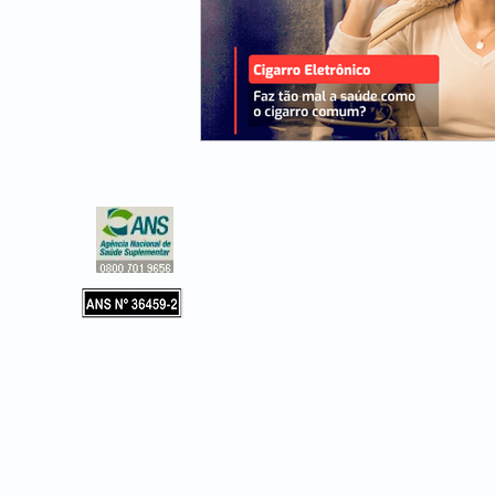
CNPJ 02.127.779/0001-36
Copyright © 2019, Leader Assistência 
e Hospitalar. Todos os direitos reservad