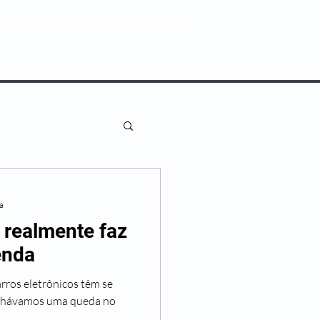
80 0082 | (11) 3181-5048
ENTIVA
NOSSAS UNIDADES
ra
o realmente faz
enda
arros eletrônicos têm se
nhávamos uma queda no