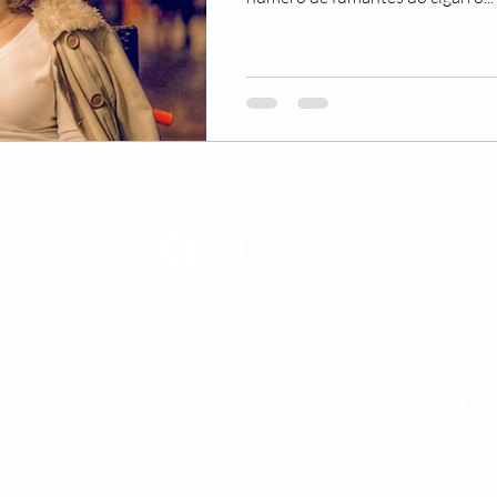
0800 580 0
CENTRAL 
Médica
os.
@newsaudeleader
TRABALH