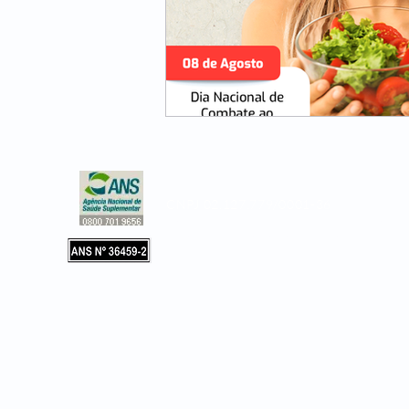
CNPJ 02.127.779/0001-36
Copyright © 2019, Leader Assistência 
e Hospitalar. Todos os direitos reservad