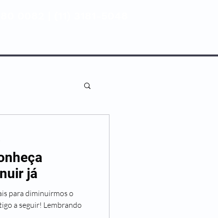
80 0082 | (11) 3181-5048
ENTIVA
NOSSAS UNIDADES
a
Conheça
nuir já
ais para diminuirmos o
tigo a seguir! Lembrando