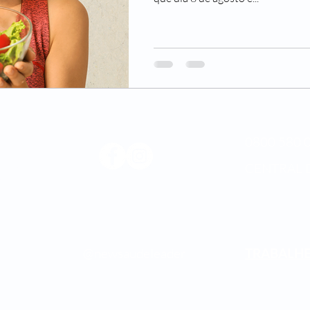
0800 580 0
CENTRAL 
Médica
os.
@newsaudeleader
TRABALH