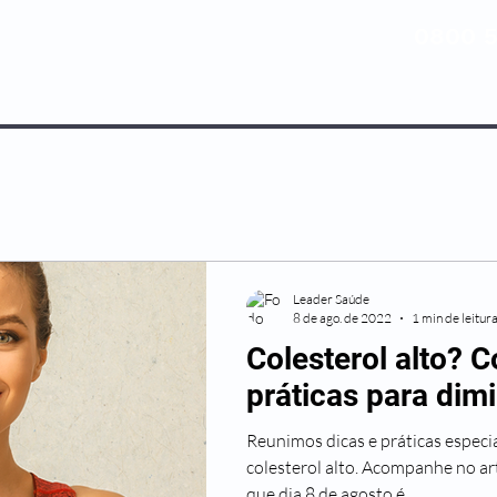
0800 5
NOSSOS PLANOS
MEDICINA PREV
Leader Saúde
8 de ago. de 2022
1 min de leitur
Colesterol alto? 
práticas para dimi
Reunimos dicas e práticas especi
colesterol alto. Acompanhe no ar
que dia 8 de agosto é...